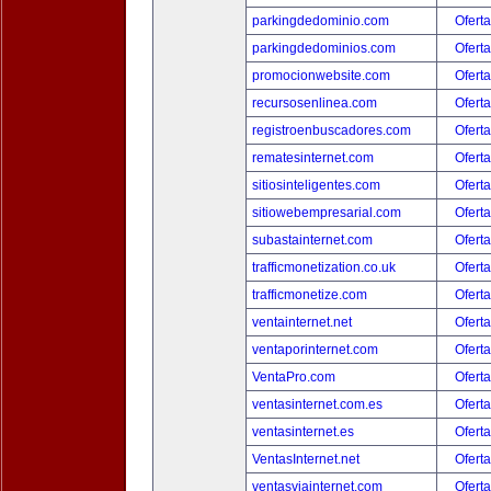
parkingdedominio.com
Oferta
parkingdedominios.com
Oferta
promocionwebsite.com
Oferta
recursosenlinea.com
Oferta
registroenbuscadores.com
Oferta
rematesinternet.com
Oferta
sitiosinteligentes.com
Oferta
sitiowebempresarial.com
Oferta
subastainternet.com
Oferta
trafficmonetization.co.uk
Oferta
trafficmonetize.com
Oferta
ventainternet.net
Oferta
ventaporinternet.com
Oferta
VentaPro.com
Oferta
ventasinternet.com.es
Oferta
ventasinternet.es
Oferta
VentasInternet.net
Oferta
ventasviainternet.com
Oferta