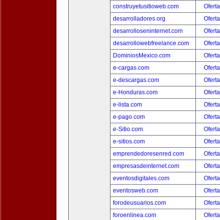
construyetusitioweb.com
Oferta
desarrolladores.org
Oferta
desarrolloseninternet.com
Oferta
desarrollowebfreelance.com
Oferta
DominiosMexico.com
Oferta
e-cargas.com
Oferta
e-descargas.com
Oferta
e-Honduras.com
Oferta
e-lista.com
Oferta
e-pago.com
Oferta
e-Sitio.com
Oferta
e-sitios.com
Oferta
emprendedoresenred.com
Oferta
empresasdeinternet.com
Oferta
eventosdigitales.com
Oferta
eventosweb.com
Oferta
forodeusuarios.com
Oferta
foroenlinea.com
Oferta