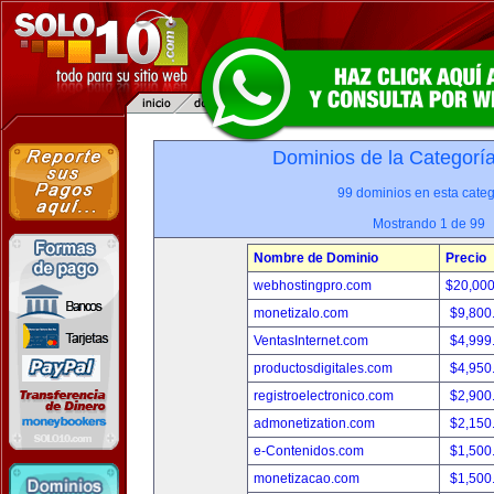
Dominios de la Categorí
99 dominios en esta categ
Mostrando 1 de 99
Nombre de Dominio
Precio
webhostingpro.com
$20,00
monetizalo.com
$9,800
VentasInternet.com
$4,999
productosdigitales.com
$4,950
registroelectronico.com
$2,900
admonetization.com
$2,150
e-Contenidos.com
$1,500
monetizacao.com
$1,500