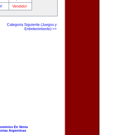
r!
Vendido!
Categoria Siguiente (Juegos y
Entretenimiento) >>
ominios En Venta
strias Argentinas