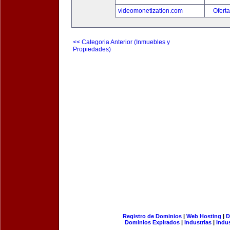
videomonetization.com
Oferta
<< Categoria Anterior (Inmuebles y
Propiedades)
Registro de Dominios
|
Web Hosting
|
D
Dominios Expirados
|
Industrias
|
Indu