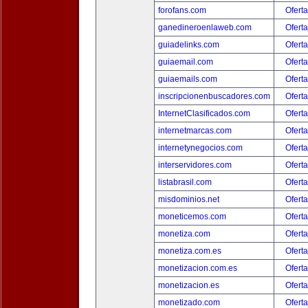
forofans.com
Oferta
ganedineroenlaweb.com
Oferta
guiadelinks.com
Oferta
guiaemail.com
Oferta
guiaemails.com
Oferta
inscripcionenbuscadores.com
Oferta
InternetClasificados.com
Oferta
internetmarcas.com
Oferta
internetynegocios.com
Oferta
interservidores.com
Oferta
listabrasil.com
Oferta
misdominios.net
Oferta
moneticemos.com
Oferta
monetiza.com
Oferta
monetiza.com.es
Oferta
monetizacion.com.es
Oferta
monetizacion.es
Oferta
monetizado.com
Oferta