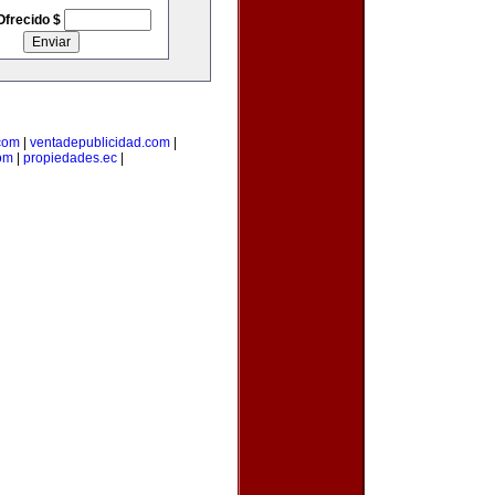
Ofrecido $
com
|
ventadepublicidad.com
|
om
|
propiedades.ec
|