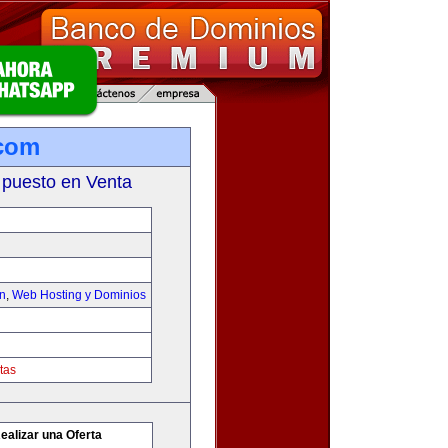
.com
 puesto en Venta
on
,
Web Hosting y Dominios
tas
ealizar una Oferta