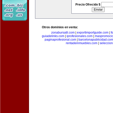
Precio Ofrecido $
Otros dominios en venta:
zonabursatil.com
|
exportimportguide.com
|
f
guiadelinks.com
|
iprofesionales.com
|
maspromoci
paginaprofesional.com
|
barcelonapublicidad.co
rentadeinmuebles.com
|
seleccio