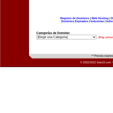
Registro de Dominios
|
Web Hosting
|
D
Dominios Expirados
|
Industrias
|
Indu
Categorías de Dominio:
[Pág. princi
** Precios expre
© 2002/2022 Solo10.com