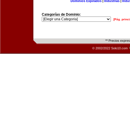
Dominios Expirados
|
Industrias
|
Indu
Categorías de Dominio:
[Pág. princi
** Precios expre
© 2002/2022 Solo10.com