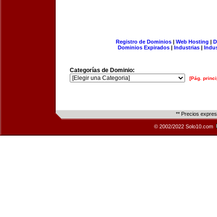
Registro de Dominios
|
Web Hosting
|
D
Dominios Expirados
|
Industrias
|
Indu
Categorías de Dominio:
[Pág. princi
** Precios expre
© 2002/2022 Solo10.com