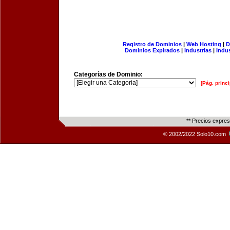
Registro de Dominios
|
Web Hosting
|
D
Dominios Expirados
|
Industrias
|
Indu
Categorías de Dominio:
[Pág. princi
** Precios expre
© 2002/2022 Solo10.com