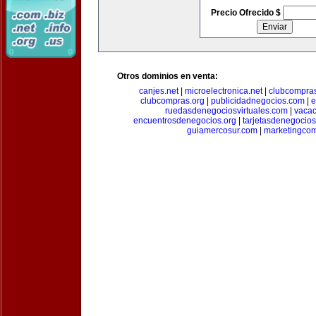
Precio Ofrecido $
Otros dominios en venta:
canjes.net
|
microelectronica.net
|
clubcompra
clubcompras.org
|
publicidadnegocios.com
|
e
ruedasdenegociosvirtuales.com
|
vacac
encuentrosdenegocios.org
|
tarjetasdenegocio
guiamercosur.com
|
marketingcom