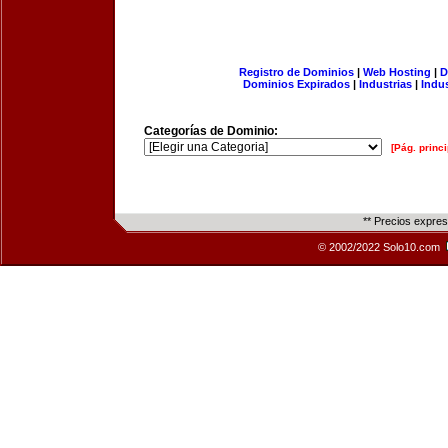
Registro de Dominios
|
Web Hosting
|
D
Dominios Expirados
|
Industrias
|
Indu
Categorías de Dominio:
[Pág. princi
** Precios expre
© 2002/2022 Solo10.com