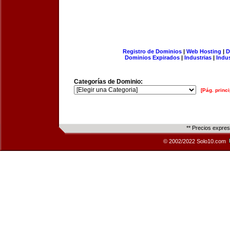
Registro de Dominios
|
Web Hosting
|
D
Dominios Expirados
|
Industrias
|
Indu
Categorías de Dominio:
[Pág. princi
** Precios expre
© 2002/2022 Solo10.com