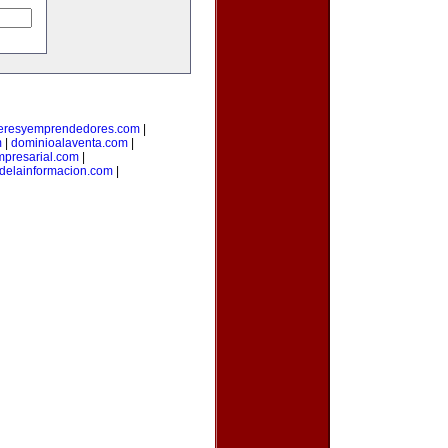
deresyemprendedores.com
|
m
|
dominioalaventa.com
|
presarial.com
|
sdelainformacion.com
|