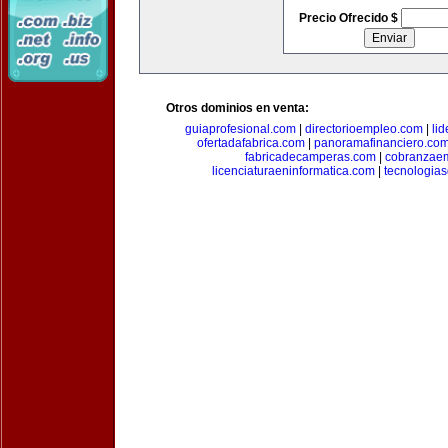
Precio Ofrecido $
Otros dominios en venta:
guiaprofesional.com
|
directorioempleo.com
|
li
ofertadafabrica.com
|
panoramafinanciero.co
fabricadecamperas.com
|
cobranzaem
licenciaturaeninformatica.com
|
tecnologia