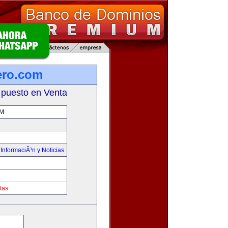
ero.com
 puesto en Venta
OM
,
InformaciÃ³n y Noticias
tas