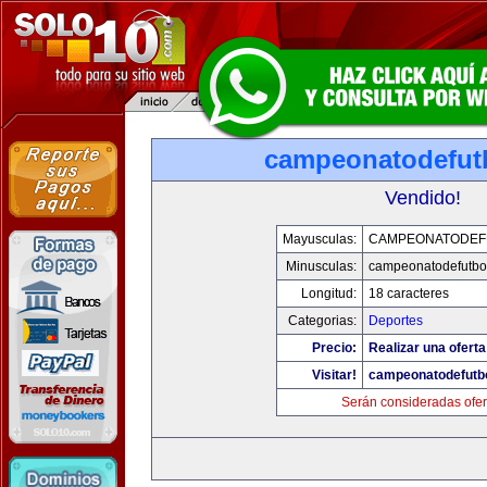
campeonatodefut
Vendido!
Mayusculas:
CAMPEONATODEF
Minusculas:
campeonatodefutbo
Longitud:
18 caracteres
Categorias:
Deportes
Precio:
Realizar una oferta
Visitar!
campeonatodefutb
Serán consideradas ofer