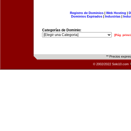
Registro de Dominios
|
Web Hosting
|
D
Dominios Expirados
|
Industrias
|
Indu
Categorías de Dominio:
[Pág. princi
** Precios expre
© 2002/2022 Solo10.com