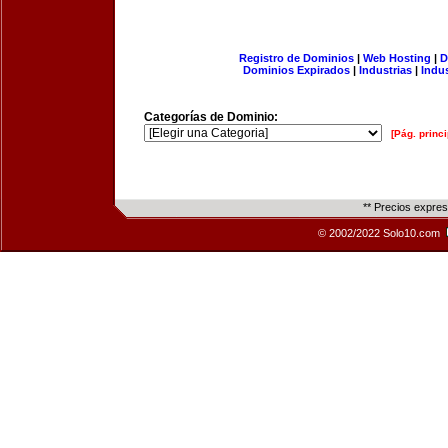
Registro de Dominios
|
Web Hosting
|
D
Dominios Expirados
|
Industrias
|
Indu
Categorías de Dominio:
[Pág. princi
** Precios expre
© 2002/2022 Solo10.com