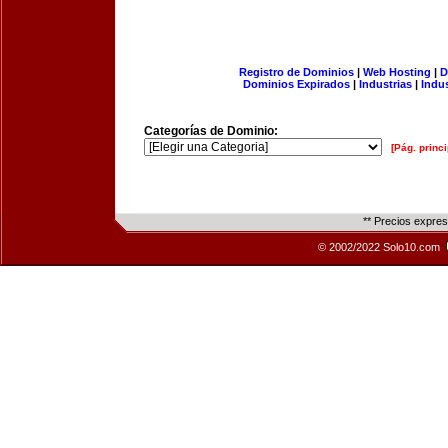
Registro de Dominios
|
Web Hosting
|
D
Dominios Expirados
|
Industrias
|
Indu
Categorías de Dominio:
[Pág. princi
** Precios expre
© 2002/2022 Solo10.com