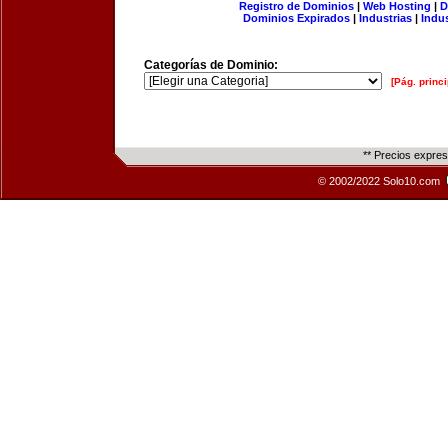
Registro de Dominios
|
Web Hosting
|
D
Dominios Expirados
|
Industrias
|
Indu
Categorías de Dominio:
[Pág. princi
** Precios expre
© 2002/2022 Solo10.com