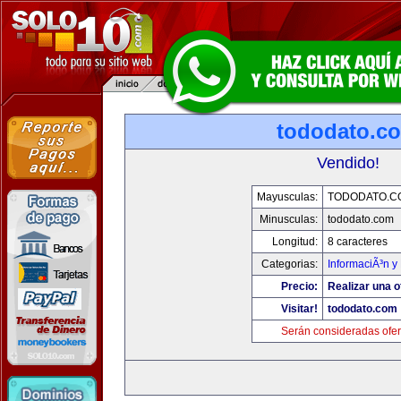
tododato.c
Vendido!
Mayusculas:
TODODATO.C
Minusculas:
tododato.com
Longitud:
8 caracteres
Categorias:
InformaciÃ³n y 
Precio:
Realizar una o
Visitar!
tododato.com
Serán consideradas ofer