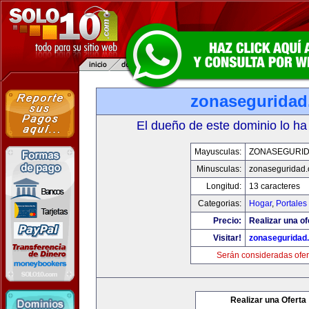
zonasegurida
El dueño de este dominio lo ha
Mayusculas:
ZONASEGURI
Minusculas:
zonaseguridad
Longitud:
13 caracteres
Categorias:
Hogar
,
Portales
Precio:
Realizar una of
Visitar!
zonaseguridad
Serán consideradas ofer
Realizar una Oferta